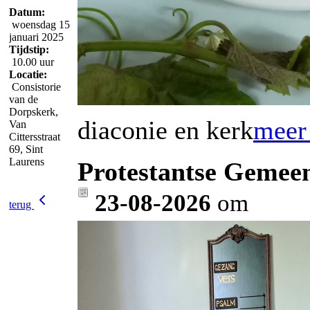
Datum:
woensdag 15
januari 2025
Tijdstip:
10.00 uur
Locatie:
Consistorie
van de
Dorpskerk,
diaconie en kerk
meer 
Van
Cittersstraat
69, Sint
Laurens
Protestantse Gemeen
23-08-2026
om
terug