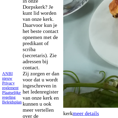
in onze
Dorpskerk? Je
kunt lid worden
van onze kerk.
Daarvoor kun je
het beste contact
opnemen met de
predikant of
scriba
(secretaris). Zie
adressen bij
contact.
Zij zorgen er dan
ANBI
nieuw
voor dat u wordt
Privacy
ingeschreven in
reglement
het ledenregister
Plaatselijke
van onze kerk en
regeling
Beleidsplan
kunnen u ook
meer vertellen
kerk
meer details
over de