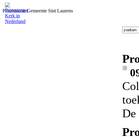
Protestantse Gemeente Sint Laurens
Pro
0
Col
toe
De 
Pro