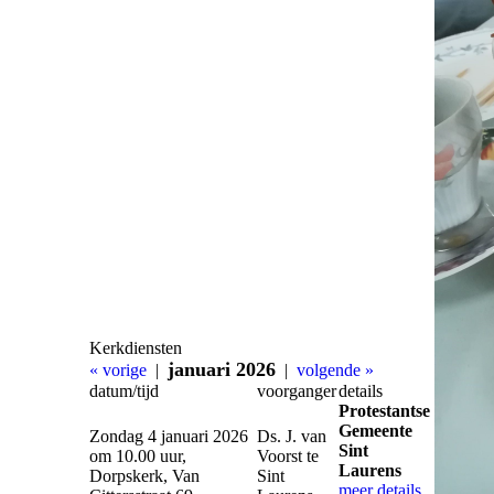
Kerkdiensten
januari 2026
« vorige
|
|
volgende »
datum/tijd
voorganger
details
Protestantse
Gemeente
Zondag 4 januari 2026
Ds. J. van
Sint
om 10.00 uur,
Voorst te
Laurens
Dorpskerk, Van
Sint
meer details