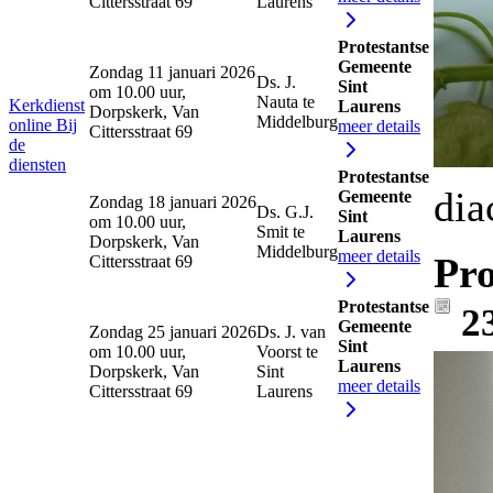
Cittersstraat 69
Laurens
Protestantse
Gemeente
Zondag 11 januari 2026
Ds. J.
Sint
om 10.00 uur,
Nauta te
Kerkdienst
Laurens
Dorpskerk, Van
Middelburg
online
Bij
meer details
Cittersstraat 69
de
diensten
Protestantse
dia
Gemeente
Zondag 18 januari 2026
Ds. G.J.
Sint
om 10.00 uur,
Smit te
Laurens
Dorpskerk, Van
Middelburg
meer details
Pro
Cittersstraat 69
Protestantse
2
Gemeente
Zondag 25 januari 2026
Ds. J. van
Sint
om 10.00 uur,
Voorst te
Laurens
Dorpskerk, Van
Sint
meer details
Cittersstraat 69
Laurens