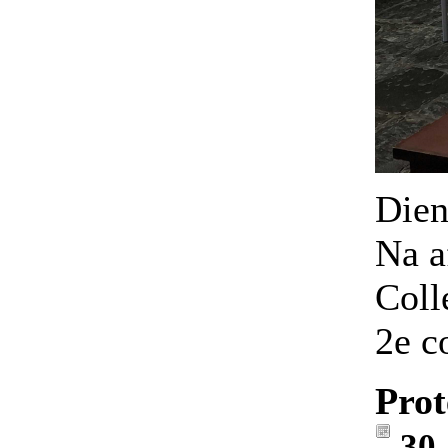
Dien
Na a
Coll
2e c
Prot
30