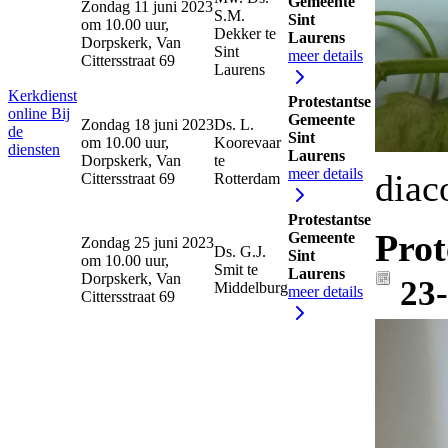
Gemeente
Zondag 11 juni 2023
S.M.
Sint
om 10.00 uur,
Dekker te
Laurens
Dorpskerk, Van
Sint
meer details
Cittersstraat 69
Laurens
Kerkdienst
Protestantse
online
Bij
Gemeente
Zondag 18 juni 2023
Ds. L.
de
Sint
om 10.00 uur,
Koorevaar
diensten
Laurens
Dorpskerk, Van
te
meer details
diac
Cittersstraat 69
Rotterdam
Protestantse
Prot
Gemeente
Zondag 25 juni 2023
Ds. G.J.
Sint
om 10.00 uur,
Smit te
Laurens
Dorpskerk, Van
23
Middelburg
meer details
Cittersstraat 69