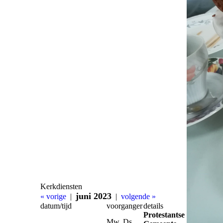
Kerkdiensten
juni 2023
« vorige
|
|
volgende »
datum/tijd
voorganger
details
Protestantse
Mw. Ds.