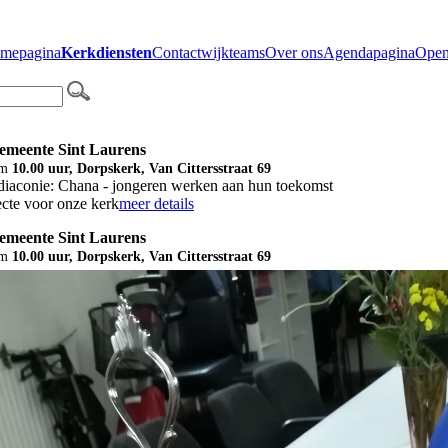
mepagina
Kerkdiensten
Contact
wijkteams
Over ons
Agendapagina
Open
Gemeente Sint Laurens
m
10.00 uur, Dorpskerk, Van Cittersstraat 69
diaconie: Chana - jongeren werken aan hun toekomst
cte voor onze kerk
meer details
Gemeente Sint Laurens
m
10.00 uur, Dorpskerk, Van Cittersstraat 69