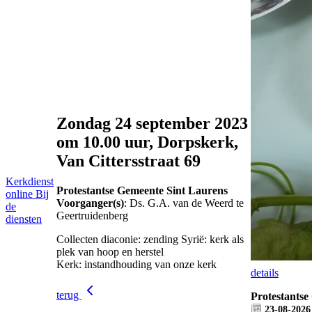
Zondag 24 september 2023
om 10.00 uur, Dorpskerk,
Van Cittersstraat 69
Kerkdienst
Protestantse Gemeente Sint Laurens
online
Bij
Voorganger(s)
: Ds. G.A. van de Weerd te
de
Geertruidenberg
diensten
Collecten diaconie: zending Syrië: kerk als
plek van hoop en herstel
Kerk: instandhouding van onze kerk
details
terug
Protestantse
23-08-2026