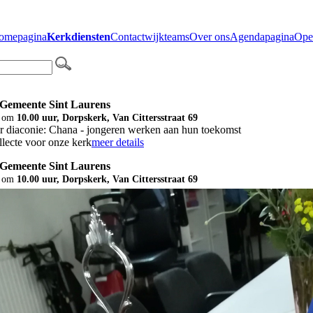
omepagina
Kerkdiensten
Contact
wijkteams
Over ons
Agendapagina
Ope
 Gemeente Sint Laurens
om
10.00 uur, Dorpskerk, Van Cittersstraat 69
r diaconie: Chana - jongeren werken aan hun toekomst
lecte voor onze kerk
meer details
 Gemeente Sint Laurens
om
10.00 uur, Dorpskerk, Van Cittersstraat 69