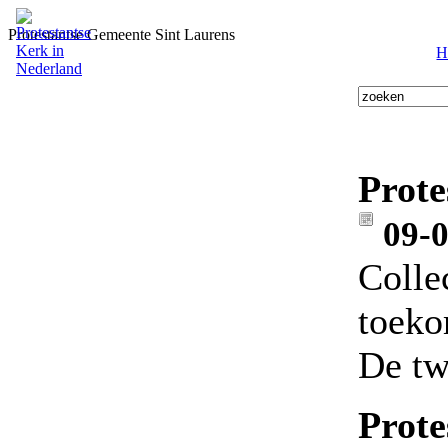
Protestantse Gemeente Sint Laurens
H
Prote
09-
Colle
toeko
De tw
Prote