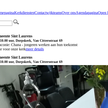
mepagina
Kerkdiensten
Contact
wijkteams
Over ons
Agendapagina
Open 
meente Sint Laurens
10.00 uur, Dorpskerk, Van Cittersstraat 69
iaconie: Chana - jongeren werken aan hun toekomst
te voor onze kerk
meer details
meente Sint Laurens
10.00 uur, Dorpskerk, Van Cittersstraat 69