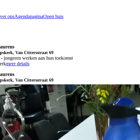
ver ons
Agendapagina
Open huis
Laurens
pskerk, Van Cittersstraat 69
 - jongeren werken aan hun toekomst
erk
meer details
Laurens
pskerk, Van Cittersstraat 69