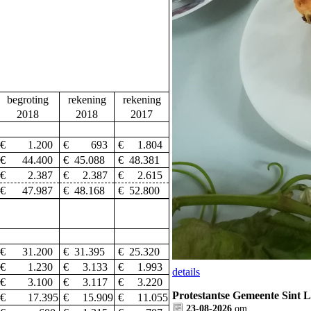
begroting
rekening
rekening
2018
2018
2017
€ 1.200
€ 693
€ 1.804
€ 44.400
€ 45.088
€ 48.381
€ 2.387
€ 2.387
€ 2.615
€ 47.987
€ 48.168
€ 52.800
€ 31.200
€ 31.395
€ 25.320
€ 1.230
€ 3.133
€ 1.993
details
€ 3.100
€ 3.117
€ 3.220
Protestantse Gemeente Sint 
€ 17.395
€ 15.909
€ 11.055
23-08-2026
om