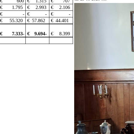
€ 600
€ 1.315
€ 707
€ 1.795
€ 2.993
€ 2.106
€ -
€ -
€ -
€ 55.320
€ 57.862
€ 44.401
€ 7.333-
€ 9.694-
€ 8.399